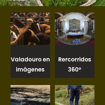
Valadouro en
Rercorridos
imágenes
360º